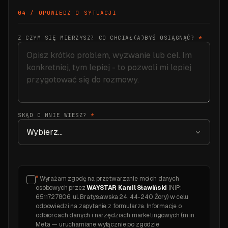
04 / OPOWIEDZ O SYTUACJI
Z CZYM SIĘ MIERZYSZ? CO CHCIAŁ(A)BYŚ OSIĄGNĄĆ?
*
SKĄD O MNIE WIESZ?
*
*
Wyrażam zgodę na przetwarzanie moich danych
osobowych przez
WAYSTAR Kamil Sławiński
(NIP:
6511727806, ul. Bratysławska 24, 44-240 Żory) w celu
odpowiedzi na zapytanie z formularza. Informacje o
odbiorcach danych i narzędziach marketingowych (m.in.
Meta — uruchamiane wyłącznie po zgodzie