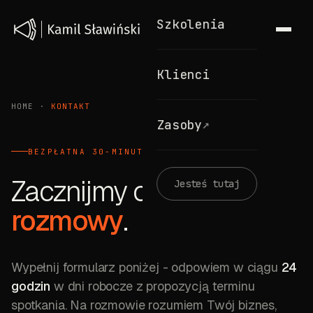
Szkolenia
Klienci
HOME
·
KONTAKT
↗
Zasoby
BEZPŁATNA 30-MINUTOWA ROZMOWA
Zacznijmy od
Jesteś tutaj
rozmowy
.
Wypełnij formularz poniżej
- odpowiem w ciągu
24
godzin
w dni robocze z propozycją terminu
spotkania. Na rozmowie rozumiem Twój biznes,