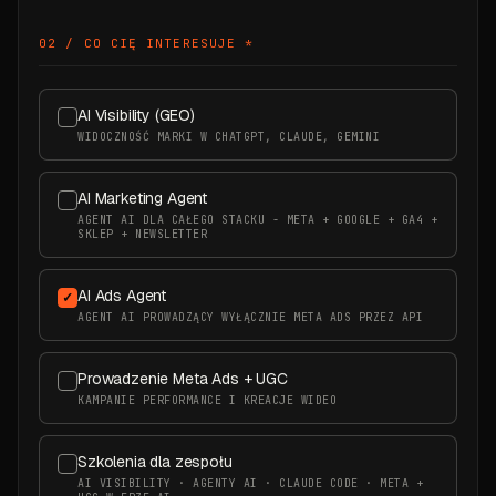
02 / CO CIĘ INTERESUJE
*
AI Visibility (GEO)
WIDOCZNOŚĆ MARKI W CHATGPT, CLAUDE, GEMINI
AI Marketing Agent
AGENT AI DLA CAŁEGO STACKU - META + GOOGLE + GA4 +
SKLEP + NEWSLETTER
AI Ads Agent
AGENT AI PROWADZĄCY WYŁĄCZNIE META ADS PRZEZ API
Prowadzenie Meta Ads + UGC
KAMPANIE PERFORMANCE I KREACJE WIDEO
Szkolenia dla zespołu
AI VISIBILITY · AGENTY AI · CLAUDE CODE · META +