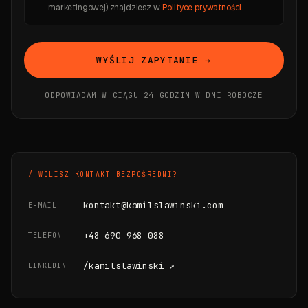
marketingowej) znajdziesz w
Polityce prywatności
.
WYŚLIJ ZAPYTANIE →
ODPOWIADAM W CIĄGU 24 GODZIN W DNI ROBOCZE
/ WOLISZ KONTAKT BEZPOŚREDNI?
kontakt@kamilslawinski.com
E-MAIL
+48 690 968 088
TELEFON
/kamilslawinski ↗
LINKEDIN