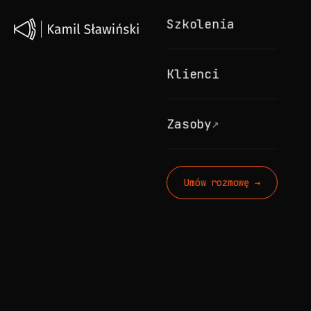
Szkolenia
Klienci
↗
Zasoby
Umów rozmowę →