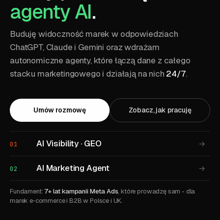
agenty AI
.
Buduję widoczność marek w odpowiedziach
ChatGPT, Claude i Gemini oraz wdrażam
autonomiczne agenty, które łączą dane z całego
stacku marketingowego i działają na nich
24/7
.
Umów rozmowę
Zobacz, jak pracuję
AI Visibility · GEO
→
01
AI Marketing Agent
→
02
Fundament:
7+ lat kampanii Meta Ads
, które prowadzę sam - dla
marek e‑commerce i B2B w Polsce i UK.