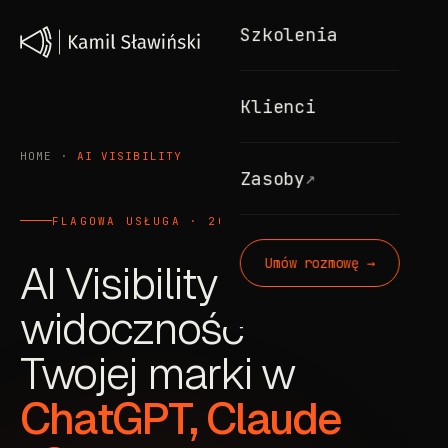
Szkolenia
Klienci
HOME
·
AI VISIBILITY
↗
Zasoby
FLAGOWA USŁUGA · 2026
Umów rozmowę →
AI Visibility (GEO):
widoczność
Twojej marki w
ChatGPT, Claude