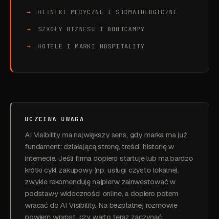
KLINIKI MEDYCZNE I STOMATOLOGICZNE
SZKOŁY BIZNESU I BOOTCAMPY
HOTELE I MARKI HOSPITALITY
UCZCIWA UWAGA
AI Visibility ma największy sens, gdy marka ma już
fundament: działającą stronę, treści, historię w
internecie. Jeśli firma dopiero startuje lub ma bardzo
krótki cykl zakupowy (np. usługi czysto lokalne),
zwykle rekomenduję najpierw zainwestować w
podstawy widoczności online, a dopiero potem
wracać do AI Visibility. Na bezpłatnej rozmowie
powiem wprost, czy warto teraz zaczynać.