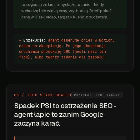
to sugestia że ludzie myślą że to tanio - kiedy
wchodzą i nie widzą ceny, wychodzą. Brief: pokaż
cenę w 3 sek video, target = klienci z budżetem.
→
Egzekucja:
agent generuje brief w Notion,
czeka na akceptację. Po jego akceptacji
uruchamia produkcję UGC (jeśli masz ten
flow), albo tworzy zadanie dla zespołu.
06 / TECH STACK HEALTH
PRZYKŁAD HIPOTETYCZNY
Spadek PSI to ostrzeżenie SEO -
agent łapie to zanim Google
zaczyna karać.