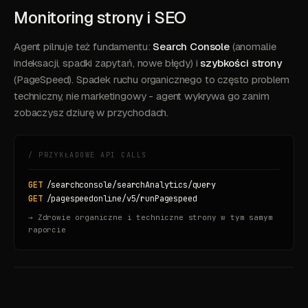
Monitoring strony i SEO
Agent pilnuje też fundamentu:
Search Console
(anomalie
indeksacji, spadki zapytań, nowe błędy) i
szybkości strony
(PageSpeed). Spadek ruchu organicznego to często problem
techniczny, nie marketingowy - agent wykrywa go zanim
zobaczysz dziurę w przychodach.
/ PRZYKŁADOWE API CALLS
GET
/searchconsole/searchAnalytics/query
GET
/pagespeedonline/v5/runPagespeed
→ Zdrowie organiczne i techniczne strony w tym samym
raporcie