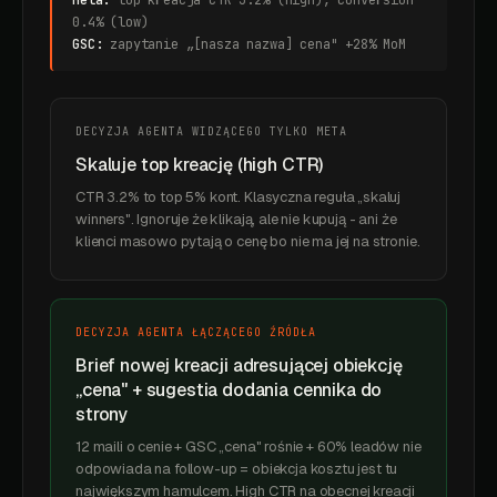
Meta:
top kreacja CTR 3.2% (high), conversion
0.4% (low)
GSC:
zapytanie „[nasza nazwa] cena" +28% MoM
DECYZJA AGENTA WIDZĄCEGO TYLKO META
Skaluje top kreację (high CTR)
CTR 3.2% to top 5% kont. Klasyczna reguła „skaluj
winners". Ignoruje że klikają, ale nie kupują - ani że
klienci masowo pytają o cenę bo nie ma jej na stronie.
DECYZJA AGENTA ŁĄCZĄCEGO ŹRÓDŁA
Brief nowej kreacji adresującej obiekcję
„cena" + sugestia dodania cennika do
strony
12 maili o cenie + GSC „cena" rośnie + 60% leadów nie
odpowiada na follow-up = obiekcja kosztu jest tu
największym hamulcem. High CTR na obecnej kreacji