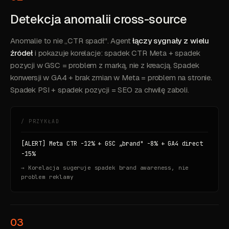
Detekcja anomalii cross-source
Anomalie to nie „CTR spadł". Agent
łączy sygnały z wielu
źródeł
i pokazuje korelacje: spadek CTR Meta + spadek
pozycji w GSC = problem z marką, nie z kreacją. Spadek
konwersji w GA4 + brak zmian w Meta = problem na stronie.
Spadek PSI + spadek pozycji = SEO za chwilę zaboli.
/ PRZYKŁAD
[ALERT] Meta CTR -12% + GSC „brand" -8% + GA4 direct
-15%
→ Korelacja sugeruje spadek brand awareness, nie
problem reklamy
03