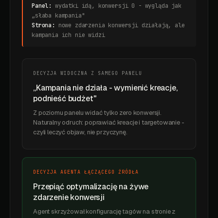
Panel:
wydatki idą, konwersji 0 - wygląda jak
„słaba kampania"
Strona:
nowe zdarzenia konwersji działają, ale
kampania ich nie widzi
DECYZJA WIDOCZNA Z SAMEGO PANELU
„Kampania nie działa - wymienić kreacje,
podnieść budżet"
Z poziomu panelu widać tylko zero konwersji.
Naturalny odruch: poprawiać kreacje i targetowanie -
czyli leczyć objaw, nie przyczynę.
DECYZJA AGENTA ŁĄCZĄCEGO ŹRÓDŁA
Przepiąć optymalizację na żywe
zdarzenie konwersji
Agent skrzyżował konfigurację tagów na stronie z