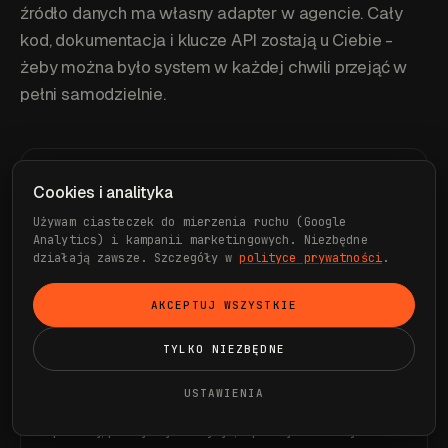
źródło danych ma własny adapter w agencie. Cały
kod, dokumentacja i klucze API zostają u Ciebie -
żeby można było system w każdej chwili przejąć w
pełni samodzielnie.
Cookies i analityka
Claude Opus 4.8 · Anthropic
C
Używam ciasteczek do mierzenia ruchu (Google
MÓZG AGENTA · RUNTIME
Analytics) i kampanii marketingowych. Niezbędne
działają zawsze. Szczegóły w
polityce prywatności
.
Decyzje agenta podejmuje
Claude - aktualnie
Opus 4.8
od Anthropic (kontekst do 1M tokenów).
AKCEPTUJ WSZYSTKIE
Sam program agenta to skrypt Python
korzystający z
Anthropic Agent SDK
(lub
TYLKO NIEZBĘDNE
Anthropic Python SDK dla prostszych wdrożeń) -
biegnie na Twojej infrastrukturze, raz dziennie (lub
USTAWIENIA
częściej) sam się uruchamia, łączy źródła danych
poniżej, podejmuje decyzje, raportuje i kończy.