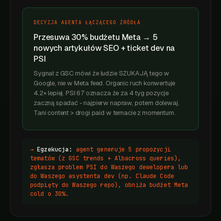
DECYZJA AGENTA ŁĄCZĄCEGO ŹRÓDŁA
Przesuwa 30% budżetu Meta → 5
nowych artykułów SEO + ticket dev na
PSI
Sygnał z GSC mówi że ludzie SZUKAJĄ tego w
Google, nie w Meta feed. Organic ruch konwertuje
4.2× lepiej. PSI 67 oznacza że za 4 tyg pozycje
zaczną spadać - najpierw napraw, potem dolewaj.
Tani content > drogi paid w temacie z momentum.
→
Egzekucja:
agent generuje 5 propozycji
tematów (z GSC trends + Albacross queries),
zgłasza problem PSI do Waszego dewelopera lub
do Waszego asystenta dev (np. Claude Code
podpięty do Waszego repo), obniża budżet Meta
cold o 30%.