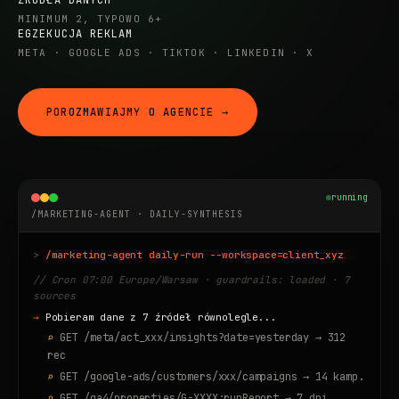
ŹRÓDŁA DANYCH
MINIMUM 2, TYPOWO 6+
EGZEKUCJA REKLAM
META · GOOGLE ADS · TIKTOK · LINKEDIN · X
POROZMAWIAJMY O AGENCIE →
running
/MARKETING-AGENT · DAILY-SYNTHESIS
/marketing-agent daily-run --workspace=client_xyz
// Cron 07:00 Europe/Warsaw · guardrails: loaded · 7
sources
Pobieram dane z 7 źródeł równolegle...
GET /meta/act_xxx/insights?date=yesterday → 312
rec
GET /google-ads/customers/xxx/campaigns → 14 kamp.
GET /ga4/properties/G-XXXX:runReport → 7 dni