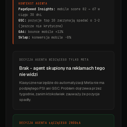
KONTEKST AGENTA
PageSpeed Insights:
mobile score 82 → 67 w
ciągu 30 dni
GSC:
pozycje top 10 zaczynają spadać o 1–2
(jeszcze nie krytyczne)
GA4:
bounce mobile +12%
Sklep:
konwersja mobile -8%
DECYZJA AGENTA WIDZĄCEGO TYLKO META
Brak - agent skupiony na reklamach tego
nie widzi
Klasyczne narzędzie do automatyzacji Meta nie ma
podpiętego PSI ani GSC. Problem dojrzewa przez
tygodnie, zanim ktokolwiek zauważy że pozycje
spadły.
DECYZJA AGENTA ŁĄCZĄCEGO ŹRÓDŁA