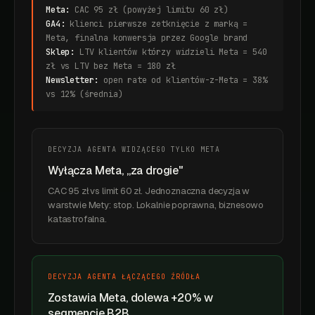
Meta:
CAC 95 zł (powyżej limitu 60 zł)
GA4:
klienci pierwsze zetknięcie z marką =
Meta, finalna konwersja przez Google brand
Sklep:
LTV klientów którzy widzieli Meta = 540
zł vs LTV bez Meta = 180 zł
Newsletter:
open rate od klientów-z-Meta = 38%
vs 12% (średnia)
DECYZJA AGENTA WIDZĄCEGO TYLKO META
Wyłącza Meta, „za drogie"
CAC 95 zł vs limit 60 zł. Jednoznaczna decyzja w
warstwie Mety: stop. Lokalnie poprawna, biznesowo
katastrofalna.
DECYZJA AGENTA ŁĄCZĄCEGO ŹRÓDŁA
Zostawia Meta, dolewa +20% w
segmencie B2B