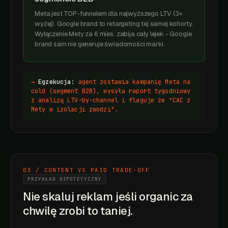
Meta jest TOP-funnelem dla najwyższego LTV (3×
wyżej). Google brand to retargeting tej samej kohorty.
Wyłączenie Mety za 6 mies. zabija cały lejek - Google
brand sam nie generuje świadomości marki.
→
Egzekucja:
agent zostawia kampanię Meta na
cold (segment B2B), wysyła raport tygodniowy
z analizą LTV-by-channel i flaguje że "CAC z
Mety w izolacji zwodzi".
03 / CONTENT VS PAID TRADE-OFF
PRZYKŁAD HIPOTETYCZNY
Nie skaluj reklam jeśli organic za
chwilę zrobi to taniej.