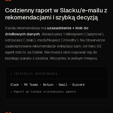
Codzienny raport w Slacku/e-mailu z
rekomendacjami i szybką decyzją
Każda rekomendacja ma
uzasadnienie + linki do
źródłowych danych
. Akceptujesz 1 kliknięciem (`/approve`),
odrzucasz (`/skip`), modyfikujesz (`/modify`). Na Observerze
zaakceptowane rekomendacje wdrażasz sam; od tieru 02
agent robi to za Ciebie. Nie musisz rano logować się do
każdego panelu z osobna. Wszystko w jednym miejscu.
/ INTEGRACJE RAPORTOWANIA
Slack · MS Teams · Notion · Email · Discord
→ Raport po każdym uruchomieniu agenta