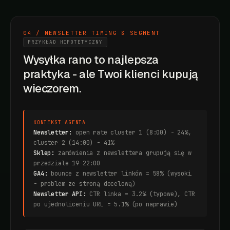
04 / NEWSLETTER TIMING & SEGMENT
PRZYKŁAD HIPOTETYCZNY
Wysyłka rano to najlepsza
praktyka - ale Twoi klienci kupują
wieczorem.
KONTEKST AGENTA
Newsletter:
open rate cluster 1 (8:00) - 24%,
cluster 2 (14:00) - 41%
Sklep:
zamówienia z newslettera grupują się w
przedziale 19–22:00
GA4:
bounce z newsletter linków = 58% (wysoki
- problem ze stroną docelową)
Newsletter API:
CTR linka = 3.2% (typowe), CTR
po ujednoliceniu URL = 5.1% (po naprawie)