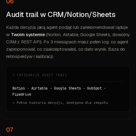
06
Audit trail w CRM/Notion/Sheets
Każda decyzja jaką agent podjął lub zarekomendował ląduje
w
Twoim systemie
(Notion, Airtable, Google Sheets, dowolny
CRM z REST API). Po 3 miesiącach masz pełen log: co agent
zaproponował, co zaakceptowałeś, co dało wynik. Baza do
retrospektyw i kalibracji.
/ INTEGRACJE AUDIT TRAIL
Notion · Airtable · Google Sheets · HubSpot ·
Pipedrive
→ Pełna historia decyzji, dostępna dla zespołu
07