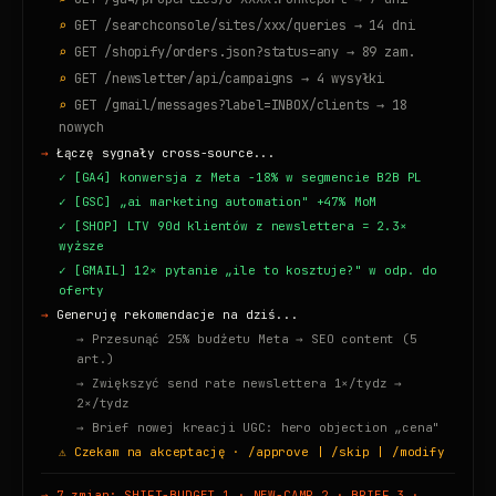
GET /searchconsole/sites/xxx/queries → 14 dni
GET /shopify/orders.json?status=any → 89 zam.
GET /newsletter/api/campaigns → 4 wysyłki
GET /gmail/messages?label=INBOX/clients → 18
nowych
Łączę sygnały cross-source...
[GA4] konwersja z Meta -18% w segmencie B2B PL
[GSC] „ai marketing automation" +47% MoM
[SHOP] LTV 90d klientów z newslettera = 2.3×
wyższe
[GMAIL] 12× pytanie „ile to kosztuje?" w odp. do
oferty
Generuję rekomendacje na dziś...
→ Przesunąć 25% budżetu Meta → SEO content (5
art.)
→ Zwiększyć send rate newslettera 1×/tydz →
2×/tydz
→ Brief nowej kreacji UGC: hero objection „cena"
Czekam na akceptację · /approve | /skip | /modify
→ 7 zmian: SHIFT-BUDGET 1 · NEW-CAMP 2 · BRIEF 3 ·