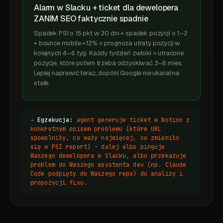
Alarm w Slacku + ticket dla dewelopera
ZANIM SEO faktycznie spadnie
Spadek PSI o 15 pkt w 30 dni + spadek pozycji o 1–2
+ bounce mobile +12% = prognoza utraty pozycji w
kolejnych 4–6 tyg. Każdy tydzień zwłoki = utracone
pozycje, które potem trzeba odzyskiwać 3–6 mies.
Lepiej naprawić teraz, dopóki Google nie ukarał na
stałe.
→
Egzekucja:
agent generuje ticket w Notion z
konkretnym opisem problemu (które URL
spowolniły, co waży najwięcej, co zmieniło
się w PSI report) - dalej albo pinguje
Waszego dewelopera w Slacku, albo przekazuje
problem do Waszego asystenta dev (np. Claude
Code podpięty do Waszego repo) do analizy i
propozycji fixu.