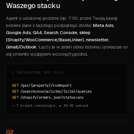
Waszego stacku
Agent o ustalonej godzinie (np. 7:00, przed Twoją kawą)
pobiera dane z każdego podpiętego źródła:
Meta Ads,
Google Ads, GA4, Search Console, sklep
(Shopify/WooCommerce/BaseLinker), newsletter,
Gmail/Outlook
. Łączy je w jeden obraz biznesu i pokazuje co
się zmieniło względem wczoraj/tygodnia.
/ PRZYKŁADOWE API CALLS
GET
/ga4/{property}/runReport
GET
/searchconsole/sites/{site}/queries
GET
/shopify/orders.json?status=any
→ 7 źródeł równolegle, w 30–90 sekund
02