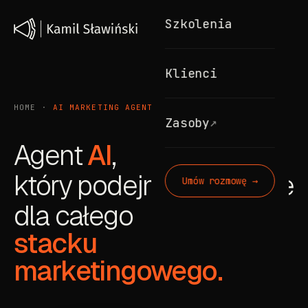
Szkolenia
Klienci
HOME
·
AI MARKETING AGENT
↗
Zasoby
Agent
AI
,
który podejmuje decyzje
Umów rozmowę →
dla całego
stacku
marketingowego.