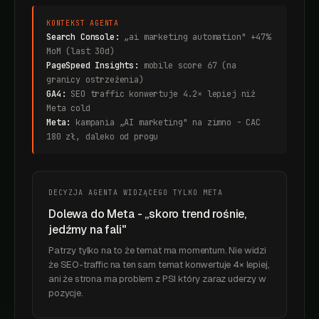
KONTEKST AGENTA
Search Console:
„ai marketing automation" +47%
MoM (last 30d)
PageSpeed Insights:
mobile score 67 (na
granicy ostrzeżenia)
GA4:
SEO traffic konwertuje 4.2× lepiej niż
Meta cold
Meta:
kampania „AI marketing" na zimno - CAC
180 zł, daleko od progu
DECYZJA AGENTA WIDZĄCEGO TYLKO META
Dolewa do Meta - „skoro trend rośnie,
jedźmy na fali"
Patrzy tylko na to że temat ma momentum. Nie widzi
że SEO-traffic na ten sam temat konwertuje 4× lepiej,
ani że strona ma problem z PSI który zaraz uderzy w
pozycje.