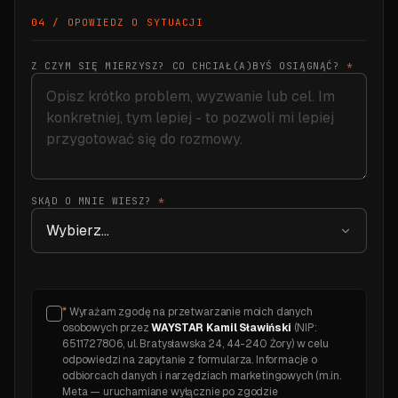
04 / OPOWIEDZ O SYTUACJI
Z CZYM SIĘ MIERZYSZ? CO CHCIAŁ(A)BYŚ OSIĄGNĄĆ?
*
SKĄD O MNIE WIESZ?
*
*
Wyrażam zgodę na przetwarzanie moich danych
osobowych przez
WAYSTAR Kamil Sławiński
(NIP:
6511727806, ul. Bratysławska 24, 44-240 Żory) w celu
odpowiedzi na zapytanie z formularza. Informacje o
odbiorcach danych i narzędziach marketingowych (m.in.
Meta — uruchamiane wyłącznie po zgodzie