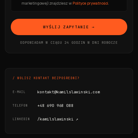
marketingowej) znajdziesz w
Polityce prywatności
.
WYŚLIJ ZAPYTANIE →
ODPOWIADAM W CIĄGU 24 GODZIN W DNI ROBOCZE
/ WOLISZ KONTAKT BEZPOŚREDNI?
kontakt@kamilslawinski.com
E-MAIL
+48 690 968 088
TELEFON
/kamilslawinski ↗
LINKEDIN