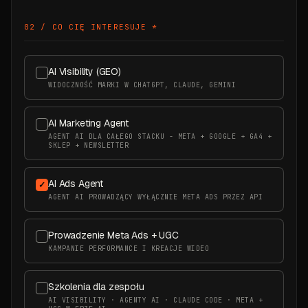
02 / CO CIĘ INTERESUJE
*
AI Visibility (GEO)
WIDOCZNOŚĆ MARKI W CHATGPT, CLAUDE, GEMINI
AI Marketing Agent
AGENT AI DLA CAŁEGO STACKU - META + GOOGLE + GA4 +
SKLEP + NEWSLETTER
AI Ads Agent
AGENT AI PROWADZĄCY WYŁĄCZNIE META ADS PRZEZ API
Prowadzenie Meta Ads + UGC
KAMPANIE PERFORMANCE I KREACJE WIDEO
Szkolenia dla zespołu
AI VISIBILITY · AGENTY AI · CLAUDE CODE · META +