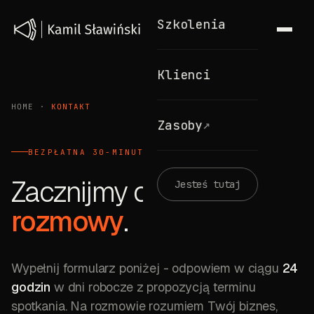
Szkolenia
Klienci
HOME
·
KONTAKT
↗
Zasoby
BEZPŁATNA 30-MINUTOWA ROZMOWA
Zacznijmy od
Jesteś tutaj
rozmowy
.
Wypełnij formularz poniżej
- odpowiem w ciągu
24
godzin
w dni robocze z propozycją terminu
spotkania. Na rozmowie rozumiem Twój biznes,