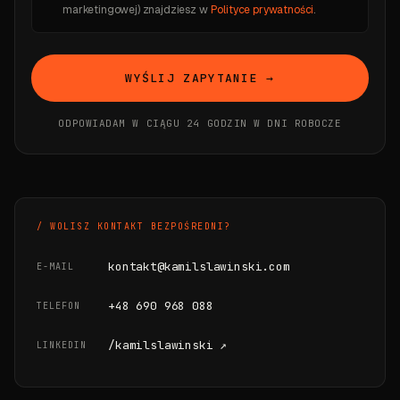
marketingowej) znajdziesz w
Polityce prywatności
.
WYŚLIJ ZAPYTANIE →
ODPOWIADAM W CIĄGU 24 GODZIN W DNI ROBOCZE
/ WOLISZ KONTAKT BEZPOŚREDNI?
kontakt@kamilslawinski.com
E-MAIL
+48 690 968 088
TELEFON
/kamilslawinski ↗
LINKEDIN