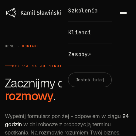
Szkolenia
Klienci
HOME
·
KONTAKT
↗
Zasoby
BEZPŁATNA 30-MINUTOWA ROZMOWA
Zacznijmy od
Jesteś tutaj
rozmowy
.
Wypełnij formularz poniżej
- odpowiem w ciągu
24
godzin
w dni robocze z propozycją terminu
spotkania. Na rozmowie rozumiem Twój biznes,