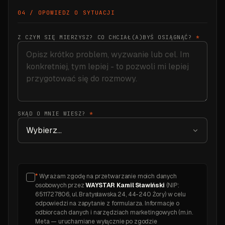
04 / OPOWIEDZ O SYTUACJI
Z CZYM SIĘ MIERZYSZ? CO CHCIAŁ(A)BYŚ OSIĄGNĄĆ?
*
SKĄD O MNIE WIESZ?
*
*
Wyrażam zgodę na przetwarzanie moich danych
osobowych przez
WAYSTAR Kamil Sławiński
(NIP:
6511727806, ul. Bratysławska 24, 44-240 Żory) w celu
odpowiedzi na zapytanie z formularza. Informacje o
odbiorcach danych i narzędziach marketingowych (m.in.
Meta — uruchamiane wyłącznie po zgodzie