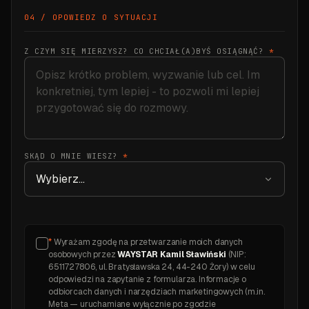
04 / OPOWIEDZ O SYTUACJI
Z CZYM SIĘ MIERZYSZ? CO CHCIAŁ(A)BYŚ OSIĄGNĄĆ?
*
SKĄD O MNIE WIESZ?
*
*
Wyrażam zgodę na przetwarzanie moich danych
osobowych przez
WAYSTAR Kamil Sławiński
(NIP:
6511727806, ul. Bratysławska 24, 44-240 Żory) w celu
odpowiedzi na zapytanie z formularza. Informacje o
odbiorcach danych i narzędziach marketingowych (m.in.
Meta — uruchamiane wyłącznie po zgodzie