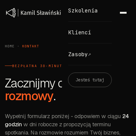
Szkolenia
Klienci
HOME
·
KONTAKT
↗
Zasoby
BEZPŁATNA 30-MINUTOWA ROZMOWA
Zacznijmy od
Jesteś tutaj
rozmowy
.
Wypełnij formularz poniżej
- odpowiem w ciągu
24
godzin
w dni robocze z propozycją terminu
spotkania. Na rozmowie rozumiem Twój biznes,