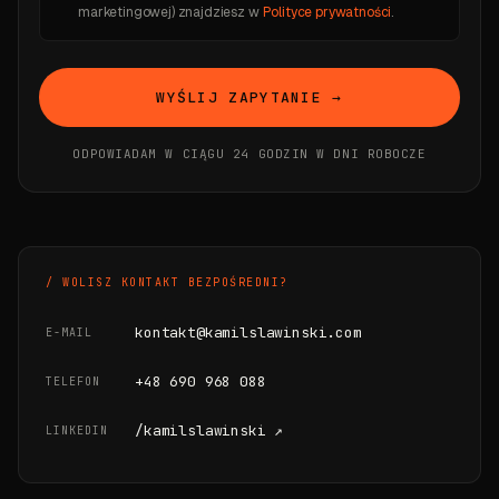
marketingowej) znajdziesz w
Polityce prywatności
.
WYŚLIJ ZAPYTANIE →
ODPOWIADAM W CIĄGU 24 GODZIN W DNI ROBOCZE
/ WOLISZ KONTAKT BEZPOŚREDNI?
kontakt@kamilslawinski.com
E-MAIL
+48 690 968 088
TELEFON
/kamilslawinski ↗
LINKEDIN