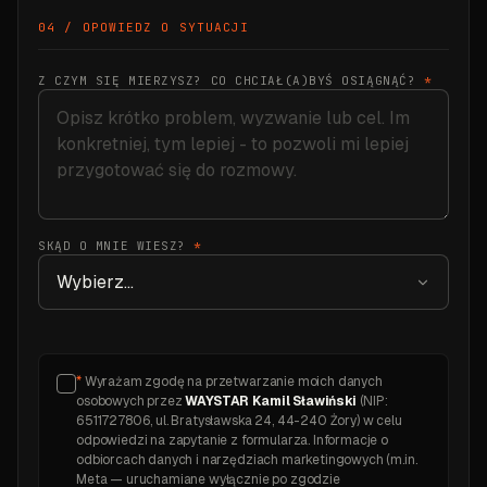
04 / OPOWIEDZ O SYTUACJI
Z CZYM SIĘ MIERZYSZ? CO CHCIAŁ(A)BYŚ OSIĄGNĄĆ?
*
SKĄD O MNIE WIESZ?
*
*
Wyrażam zgodę na przetwarzanie moich danych
osobowych przez
WAYSTAR Kamil Sławiński
(NIP:
6511727806, ul. Bratysławska 24, 44-240 Żory) w celu
odpowiedzi na zapytanie z formularza. Informacje o
odbiorcach danych i narzędziach marketingowych (m.in.
Meta — uruchamiane wyłącznie po zgodzie