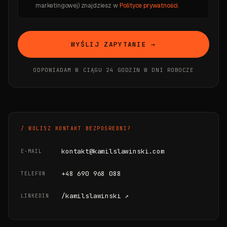
marketingowej) znajdziesz w
Polityce prywatności
.
WYŚLIJ ZAPYTANIE →
ODPOWIADAM W CIĄGU 24 GODZIN W DNI ROBOCZE
/ WOLISZ KONTAKT BEZPOŚREDNI?
kontakt@kamilslawinski.com
E-MAIL
+48 690 968 088
TELEFON
/kamilslawinski ↗
LINKEDIN