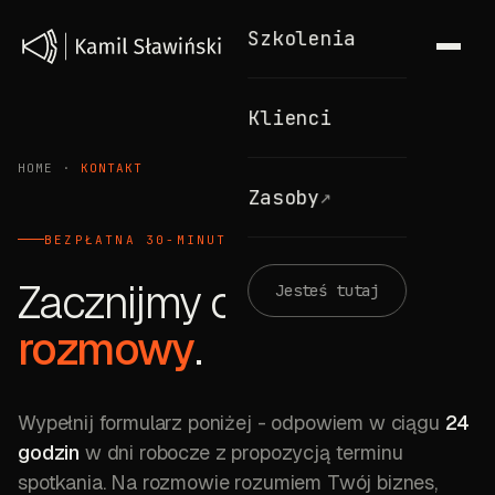
Szkolenia
Klienci
HOME
·
KONTAKT
↗
Zasoby
BEZPŁATNA 30-MINUTOWA ROZMOWA
Zacznijmy od
Jesteś tutaj
rozmowy
.
Wypełnij formularz poniżej
- odpowiem w ciągu
24
godzin
w dni robocze z propozycją terminu
spotkania. Na rozmowie rozumiem Twój biznes,