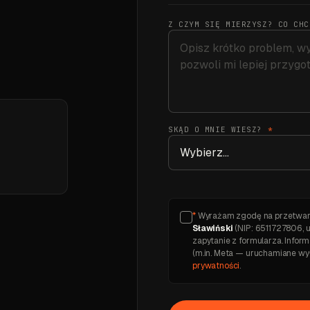
Z CZYM SIĘ MIERZYSZ? CO CH
SKĄD O MNIE WIESZ?
*
*
Wyrażam zgodę na przetwar
Sławiński
(NIP: 6511727806, u
zapytanie z formularza. Info
(m.in. Meta — uruchamiane wy
prywatności
.