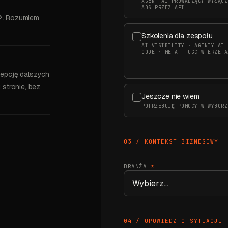
AGENT AI PROWADZĄCY WYŁĄCZ
ADS PRZEZ API
aż. Rozumiem
Szkolenia dla zespołu
AI VISIBILITY · AGENTY AI 
CODE · META + UGC W ERZE A
epcję dalszych
 stronie, bez
Jeszcze nie wiem
POTRZEBUJĘ POMOCY W WYBORZ
03 / KONTEKST BIZNESOWY
BRANŻA
*
04 / OPOWIEDZ O SYTUACJI