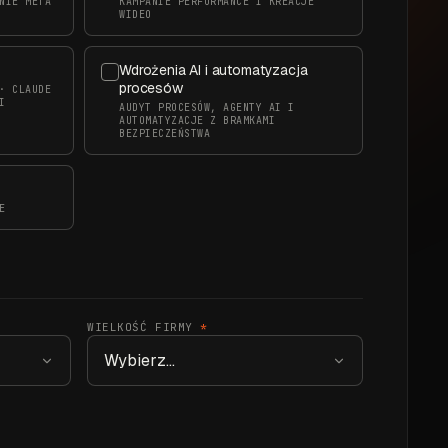
NIE META
KAMPANIE PERFORMANCE I KREACJE
WIDEO
Wdrożenia AI i automatyzacja
procesów
· CLAUDE
I
AUDYT PROCESÓW, AGENTY AI I
AUTOMATYZACJE Z BRAMKAMI
BEZPIECZEŃSTWA
E
WIELKOŚĆ FIRMY
*