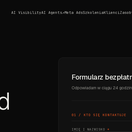
AI Visibility
AI Agents
↗
Meta Ads
Szkolenia
Klienci
Zasob
Formularz bezpłatn
Odpowiadam w ciągu 24 godzin 
d
01 / KTO SIĘ KONTAKTUJE
IMIĘ I NAZWISKO
*