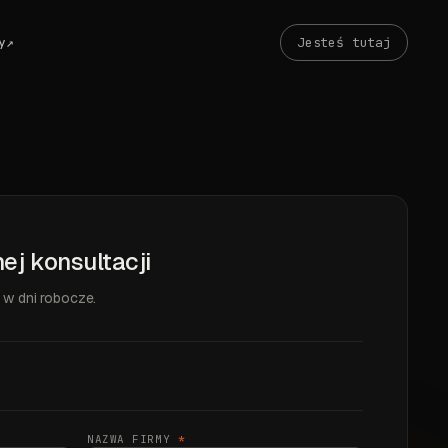
y
↗
Jesteś tutaj
ej konsultacji
w dni robocze.
NAZWA FIRMY
*