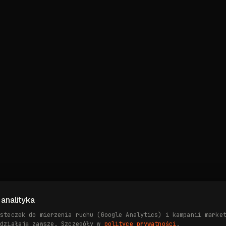
 analityka
asteczek do mierzenia ruchu (Google Analytics) i kampanii marke
 działają zawsze. Szczegóły w
polityce prywatności
.