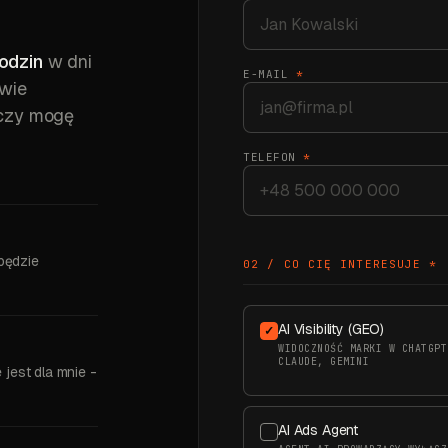
odzin
w dni
E-MAIL
*
owie
 czy mogę
TELEFON
*
będzie
02 / CO CIĘ INTERESUJE
*
AI Visibility (GEO)
WIDOCZNOŚĆ MARKI W CHATGPT
CLAUDE, GEMINI
 jest dla mnie -
AI Ads Agent