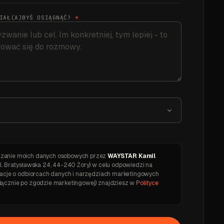
CIAŁ(A)BYŚ OSIĄGNĄĆ?
*
zanie moich danych osobowych przez
WAYSTAR Kamil
l. Bratysławska 24, 44-240 Żory) w celu odpowiedzi na
rmacje o odbiorcach danych i narzędziach marketingowych
łącznie po zgodzie marketingowej) znajdziesz w
Polityce