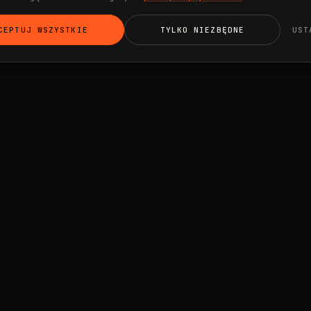
CEPTUJ WSZYSTKIE
TYLKO NIEZBĘDNE
UST
USŁUGI
AI Visibility
ts
AI Marketing Agent
AI Ads Agent
Meta Ads + UGC
Szkolenia