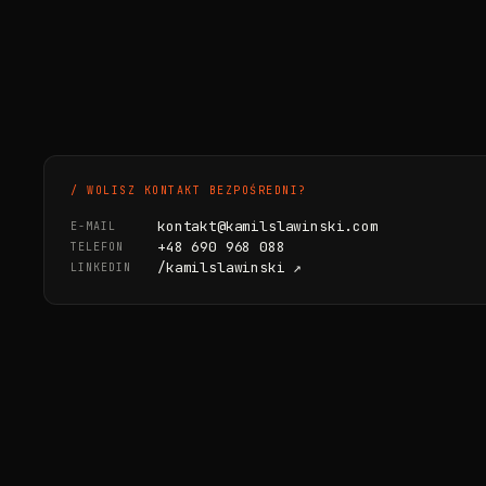
/ WOLISZ KONTAKT BEZPOŚREDNI?
kontakt@kamilslawinski.com
E-MAIL
+48 690 968 088
TELEFON
/kamilslawinski ↗
LINKEDIN