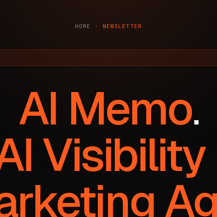
HOME
·
NEWSLETTER
AI Memo
.
AI Visibility
arketing A