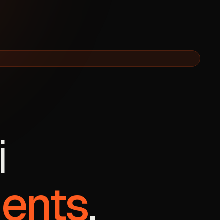
i
gents
.