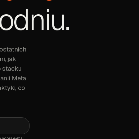
odniu.
ostatnich
i, jak
o stacku
anii Meta
ktyki, co
 adres e-mail