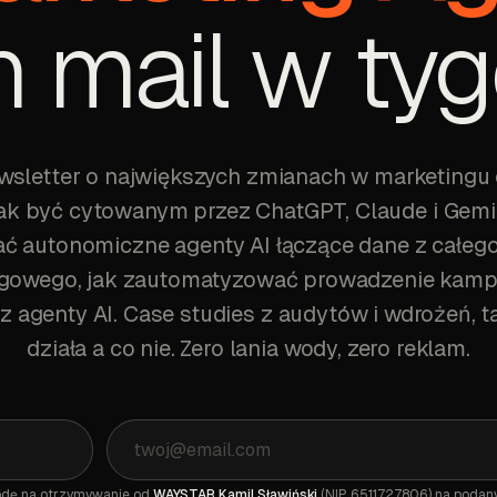
 mail w tyg
ewsletter o największych zmianach w marketingu 
 jak być cytowanym przez ChatGPT, Claude i Gemin
 autonomiczne agenty AI łączące dane z całeg
gowego, jak zautomatyzować prowadzenie kamp
z agenty AI. Case studies z audytów i wdrożeń, ta
działa a co nie. Zero lania wody, zero reklam.
dę na otrzymywanie od
WAYSTAR Kamil Sławiński
(NIP 6511727806) na podany