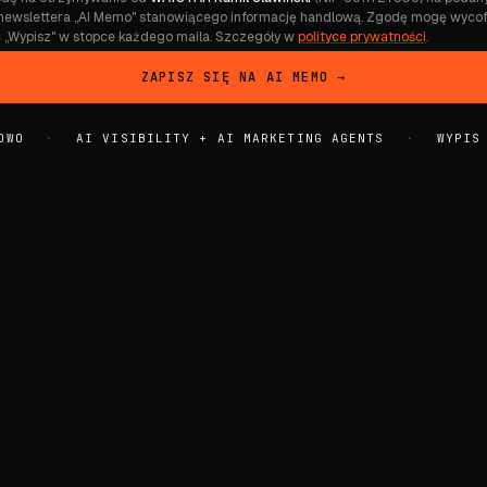
newslettera „AI Memo" stanowiącego informację handlową. Zgodę mogę wyco
ąc „Wypisz" w stopce każdego maila. Szczegóły w
polityce prywatności
.
ZAPISZ SIĘ NA AI MEMO →
OWO
·
AI VISIBILITY + AI MARKETING AGENTS
·
WYPIS