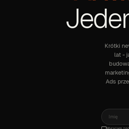
Jeden
Krótki n
lat -
budować
marketin
Ads prze
Wyrażam zgo