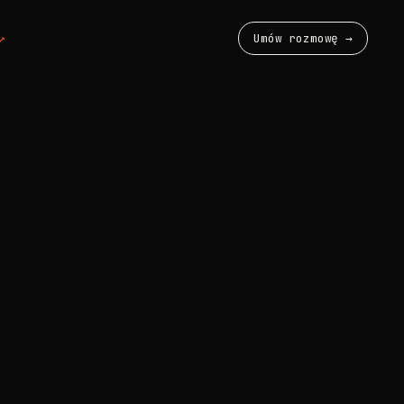
↗
Umów rozmowę →