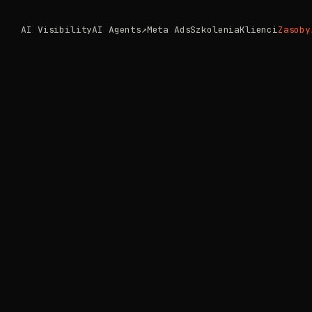
AI Visibility
AI Agents
↗
Meta Ads
Szkolenia
Klienci
Zasoby