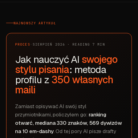
NAJNOWSZY ARTYKUŁ
PROCES
·
SIERPIEŃ 2026 · READING 7 MIN
Jak nauczyć AI
swojego
stylu pisania
: metoda
profilu z
350 własnych
maili
Zamiast opisywać AI swój styl
przymiotnikami, policzyłem go:
ranking
otwarć, mediana 330 znaków, 569 dywizów
na 10 em-dashy
. Od tej pory AI pisze drafty