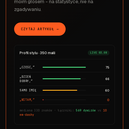
moim głosem - na statystyce, nie na
zgadywaniu.
CZYTAJ ARTYKUŁ →
Profil stylu · 350 maili
LIVE 03.08
75
„CZEŚĆ,”
„DZIEŃ
66
DOBRY,”
60
SAMO IMIĘ
0
„WITAM,”
mediana 330 znaków · łączniki:
569 dywizów
vs
10
em-dashy