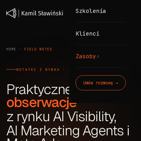
Szkolenia
Klienci
HOME
·
FIELD NOTES
↗
Zasoby
NOTATKI Z RYNKU · 2026
Umów rozmowę →
Praktyczne
obserwacje
z rynku AI Visibility,
AI Marketing Agents i