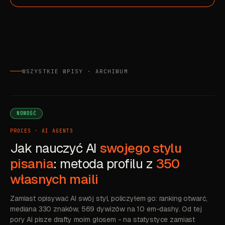
WSZYSTKIE WPISY · ARCHIWUM
NOWOŚĆ
PROCES · AI AGENTS
Jak nauczyć AI
swojego stylu
pisania
: metoda profilu z
350
własnych maili
Zamiast opisywać AI swój styl, policzyłem go: ranking otwarć,
mediana 330 znaków, 569 dywizów na 10 em-dashy. Od tej
pory AI pisze drafty moim głosem - na statystyce zamiast