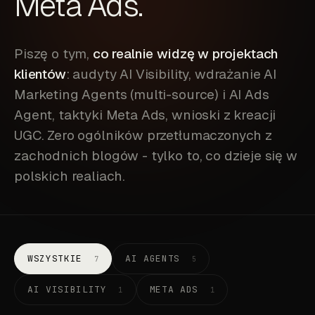
Meta Ads.
Piszę o tym,
co realnie widzę w projektach
klientów
: audyty AI Visibility, wdrażanie AI
Marketing Agents (multi-source) i AI Ads
Agent, taktyki Meta Ads, wnioski z kreacji
UGC. Zero ogólników przetłumaczonych z
zachodnich blogów - tylko to, co dzieje się w
polskich realiach.
WSZYSTKIE
AI AGENTS
7
5
AI VISIBILITY
META ADS
1
1