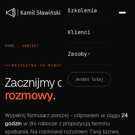
Szkolenia
Klienci
HOME
·
KONTAKT
↗
Zasoby
BEZPŁATNA 30-MINUTOWA ROZMOWA
Zacznijmy od
Jesteś tutaj
rozmowy
.
Wypełnij formularz poniżej
- odpowiem w ciągu
24
godzin
w dni robocze z propozycją terminu
spotkania. Na rozmowie rozumiem Twój biznes,