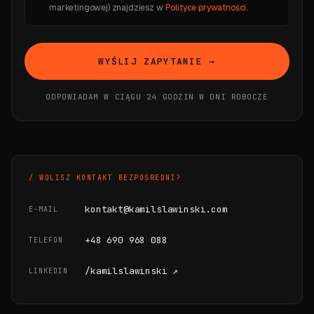
marketingowej) znajdziesz w
Polityce prywatności
.
WYŚLIJ ZAPYTANIE →
ODPOWIADAM W CIĄGU 24 GODZIN W DNI ROBOCZE
/ WOLISZ KONTAKT BEZPOŚREDNI?
kontakt@kamilslawinski.com
E-MAIL
+48 690 968 088
TELEFON
/kamilslawinski ↗
LINKEDIN