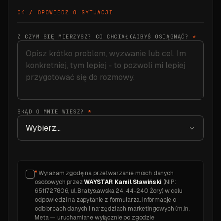
04 / OPOWIEDZ O SYTUACJI
Z CZYM SIĘ MIERZYSZ? CO CHCIAŁ(A)BYŚ OSIĄGNĄĆ?
*
SKĄD O MNIE WIESZ?
*
*
Wyrażam zgodę na przetwarzanie moich danych
osobowych przez
WAYSTAR Kamil Sławiński
(NIP:
6511727806, ul. Bratysławska 24, 44-240 Żory) w celu
odpowiedzi na zapytanie z formularza. Informacje o
odbiorcach danych i narzędziach marketingowych (m.in.
Meta — uruchamiane wyłącznie po zgodzie