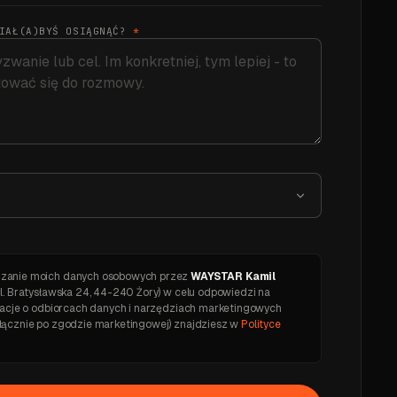
CIAŁ(A)BYŚ OSIĄGNĄĆ?
*
zanie moich danych osobowych przez
WAYSTAR Kamil
l. Bratysławska 24, 44-240 Żory) w celu odpowiedzi na
rmacje o odbiorcach danych i narzędziach marketingowych
łącznie po zgodzie marketingowej) znajdziesz w
Polityce