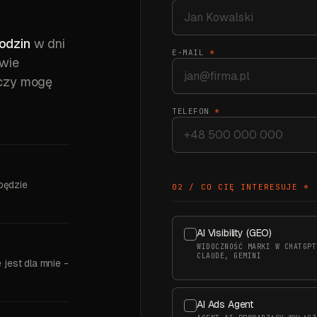
odzin
w dni
E-MAIL
*
owie
 czy mogę
TELEFON
*
będzie
02 / CO CIĘ INTERESUJE
*
AI Visibility (GEO)
WIDOCZNOŚĆ MARKI W CHATGPT
CLAUDE, GEMINI
 jest dla mnie -
AI Ads Agent