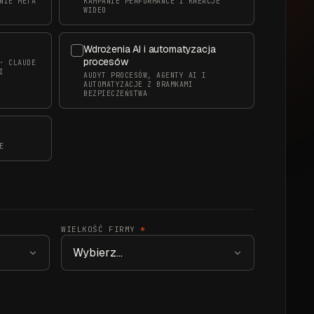
NIE META
KAMPANIE PERFORMANCE I KREACJE
WIDEO
Wdrożenia AI i automatyzacja
procesów
· CLAUDE
I
AUDYT PROCESÓW, AGENTY AI I
AUTOMATYZACJE Z BRAMKAMI
BEZPIECZEŃSTWA
E
WIELKOŚĆ FIRMY
*