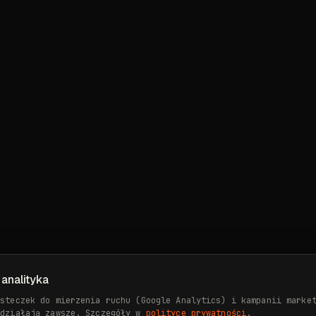
 analityka
asteczek do mierzenia ruchu (Google Analytics) i kampanii marke
 działają zawsze. Szczegóły w
polityce prywatności
.