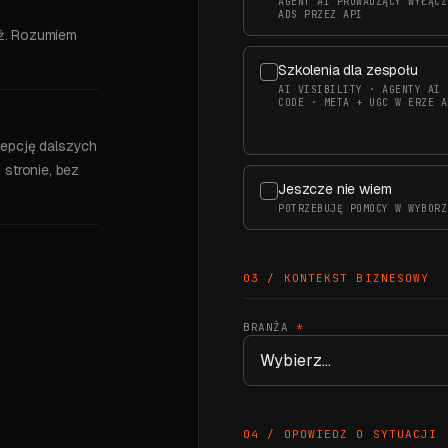
AGENT AI PROWADZĄCY WYŁĄCZ
ADS PRZEZ API
aż. Rozumiem
Szkolenia dla zespołu
AI VISIBILITY · AGENTY AI 
CODE · META + UGC W ERZE A
epcję dalszych
 stronie, bez
Jeszcze nie wiem
POTRZEBUJĘ POMOCY W WYBORZ
03 / KONTEKST BIZNESOWY
BRANŻA
*
04 / OPOWIEDZ O SYTUACJI