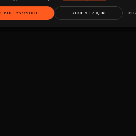
CEPTUJ WSZYSTKIE
TYLKO NIEZBĘDNE
UST
USŁUGI
AI Visibility
ts
AI Marketing Agent
AI Ads Agent
Meta Ads + UGC
Szkolenia