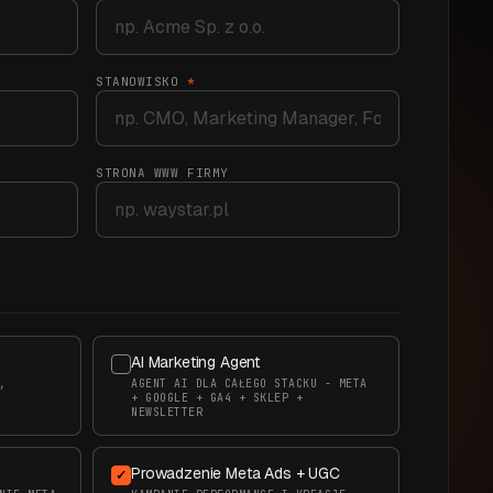
STANOWISKO
*
STRONA WWW FIRMY
AI Marketing Agent
,
AGENT AI DLA CAŁEGO STACKU - META
+ GOOGLE + GA4 + SKLEP +
NEWSLETTER
Prowadzenie Meta Ads + UGC