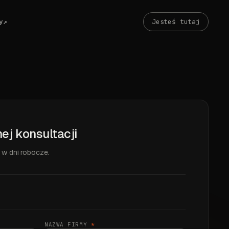
y
↗
Jesteś tutaj
ej konsultacji
w dni robocze.
NAZWA FIRMY
*