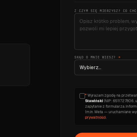
Z CZYM SIĘ MIERZYSZ? CO CH
SKĄD O MNIE WIESZ?
*
*
Wyrażam zgodę na przetwar
Sławiński
(NIP: 6511727806, u
zapytanie z formularza. Info
(m.in. Meta — uruchamiane wy
prywatności
.