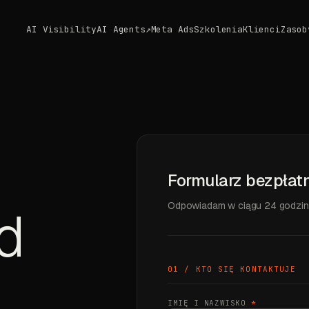
AI Visibility
AI Agents
↗
Meta Ads
Szkolenia
Klienci
Zasob
Formularz bezpłatn
Odpowiadam w ciągu 24 godzin 
d
01 / KTO SIĘ KONTAKTUJE
IMIĘ I NAZWISKO
*