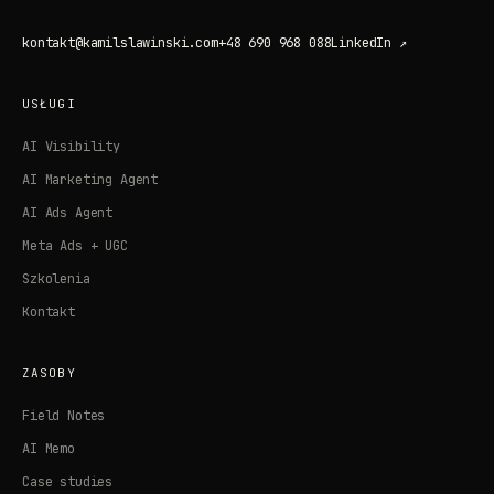
kontakt@kamilslawinski.com
+48 690 968 088
LinkedIn ↗
USŁUGI
AI Visibility
AI Marketing Agent
AI Ads Agent
Meta Ads + UGC
Szkolenia
Kontakt
ZASOBY
Field Notes
AI Memo
Case studies