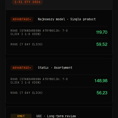
1–31 STY 2026
Najnowszy model · Single product
ADVANTAGE+
119,70
59,52
Static · Asortyment
ADVANTAGE+
148,98
56,23
UGC · Long-term review
RMKT