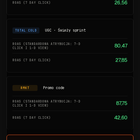
26,56
UGC · Świeży sprint
TOTAL COLD
80,47
27,85
Promo code
RMKT
87,75
42,60