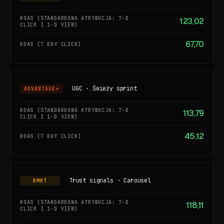
123,02
67,70
UGC · Świeży sprint
ADVANTAGE+
113,79
45,12
Trust signals · Carousel
RMKT
118,11