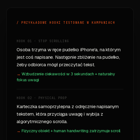
/ PRZYKŁADOWE HOOKI TESTOWANE W KAMPANIACH
HOOK 01 · STOP SCROLLING
Osoba trzyma w ręce pudełko iPhone'a, na którym
jest coś napisane. Następnie zbliżenie na pudełko,
żeby odbiorca mógł przeczytać tekst.
Wzbudzenie ciekawości w 3 sekundach + naturalny
fokus uwagi
HOOK 02 · PHYSICAL PROP
Karteczka samoprzylepna z odręcznie napisanym
tekstem, która przyciąga uwagę i wybija z
algorytmicznego scrolla.
Fizyczny obiekt + human handwriting zatrzymuje scroll