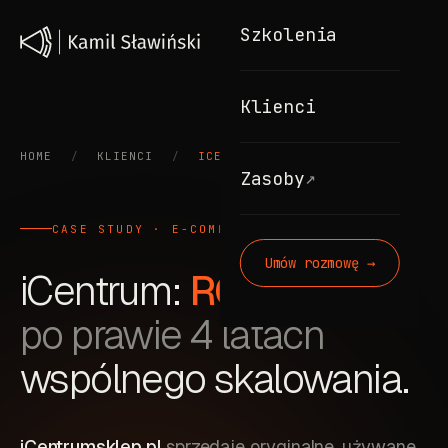
Szkolenia
Klienci
HOME
/
KLIENCI
/
ICENTRUM
↗
Zasoby
CASE STUDY · E-COMMERCE · META ADS + UGC
Umów rozmowę →
iCentrum:
ROAS 57,27
po prawie 4 latach
wspólnego skalowania.
iCentrumsklep.pl
sprzedaje oryginalne, używane